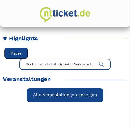
Highlights
Karussell Veranstaltungen überspringen
Pause
Mit Tab zu den Steuerelementen wechseln. Mit Pfeiltasten li
Suche nach Event, Ort oder Veranstalter
Veranstaltungen
Alle Veranstaltungen anzeigen