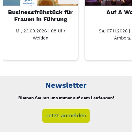
Businessfrühstück für
Auf A W
Frauen in Führung
Mi, 23.09.2026 | 08 Uhr
Sa, 07.11.2026 |
Weiden
Amberg
Neue Veranstaltung 1 von 3: Businessfrühstück für Frauen in
Mit Tab zu den Steuerelementen wechseln. Mit Pfeiltasten li
Newsletter
Bleiben Sie mit uns immer auf dem Laufenden!
Jetzt anmelden