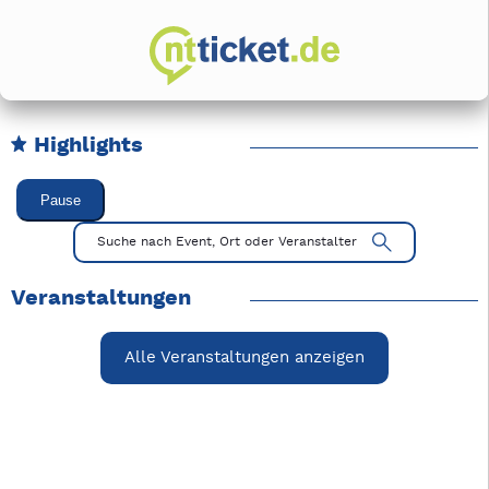
Highlights
Karussell Veranstaltungen überspringen
Pause
Mit Tab zu den Steuerelementen wechseln. Mit Pfeiltasten li
Suche nach Event, Ort oder Veranstalter
Veranstaltungen
Alle Veranstaltungen anzeigen