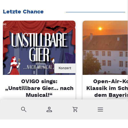
Letzte Chance
Konzert
OVIGO sings:
Open-Air-K
„Unstillbare Gier… nach
Klassik im Sch
Musical!“
dem Bayeri
Landesjugendo
Sa, 08.08.2026 | 20 Uhr
Suche
Konto
Warenkorb
Kemnath
Di, 11.08.2026 |
Sulzbach-Ros