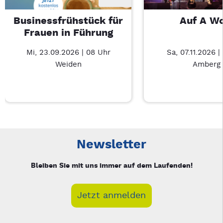
Businessfrühstück für
Auf A W
Frauen in Führung
Mi, 23.09.2026 | 08 Uhr
Sa, 07.11.2026 |
Weiden
Amberg
Neue Veranstaltung 1 von 3: Businessfrühstück für Frauen in
Mit Tab zu den Steuerelementen wechseln. Mit Pfeiltasten li
Newsletter
Bleiben Sie mit uns immer auf dem Laufenden!
Jetzt anmelden