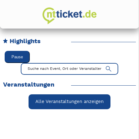
Highlights
Karussell Veranstaltungen überspringen
Pause
Mit Tab zu den Steuerelementen wechseln. Mit Pfeiltasten li
Suche nach Event, Ort oder Veranstalter
Veranstaltungen
Alle Veranstaltungen anzeigen