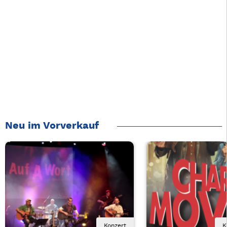
Neu im Vorverkauf
Konzert
K