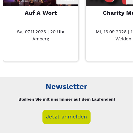
Auf A Wort
Charity M
Sa, 07.11.2026 | 20 Uhr
Mi, 16.09.2026 | 
Amberg
Weiden
Neue Veranstaltung 1 von 3: Auf A Wort – 3/3
Mit Tab zu den Steuerelementen wechseln. Mit Pfeiltasten li
Newsletter
Bleiben Sie mit uns immer auf dem Laufenden!
Jetzt anmelden