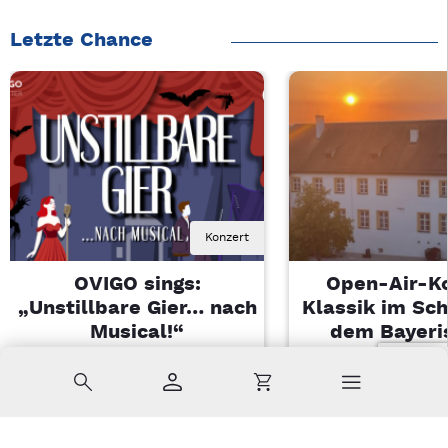
Letzte Chance
Konzert
OVIGO sings:
Open-Air-K
„Unstillbare Gier… nach
Klassik im Sch
Musical!“
dem Bayeri
Landesjugendo
Sa, 08.08.2026 | 20 Uhr
Suche
Konto
Warenkorb
Kemnath
Di, 11.08.2026 |
Sulzbach-Ros