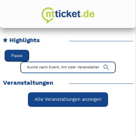
Highlights
Karussell Veranstaltungen überspringen
Pause
Mit Tab zu den Steuerelementen wechseln. Mit Pfeiltasten li
Suche nach Event, Ort oder Veranstalter
Veranstaltungen
Alle Veranstaltungen anzeigen