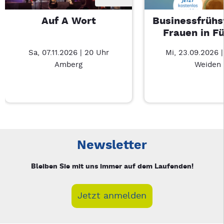
Auf A Wort
Businessfrühs
Frauen in F
Sa, 07.11.2026 | 20 Uhr
Mi, 23.09.2026 
Amberg
Weiden
Neue Veranstaltung 1 von 3: Auf A Wort – 3/3
Mit Tab zu den Steuerelementen wechseln. Mit Pfeiltasten li
Newsletter
Bleiben Sie mit uns immer auf dem Laufenden!
Jetzt anmelden