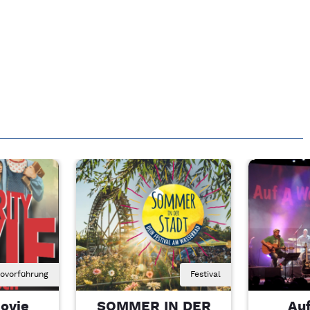
novorführung
Festival
ovie
SOMMER IN DER
Au