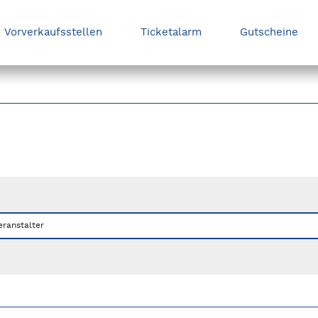
Vorverkaufsstellen
Ticketalarm
Gutscheine
nks/rechts zwischen Slides navigieren.
eranstalter