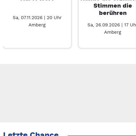
Stimmen die
berühren
Sa, 07.11.2026 | 20 Uhr
Amberg
Sa, 26.09.2026 | 17 Uh
Amberg
Neue Veranstaltung 1 von 5: Auf A Wort – 7/5
Mit Tab zu den Steuerelementen wechseln. Mit Pfeiltasten li
Letzte Chance