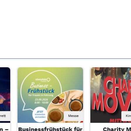
rett
Messe
Ki
n –
Businessfrühstück für
Charity M