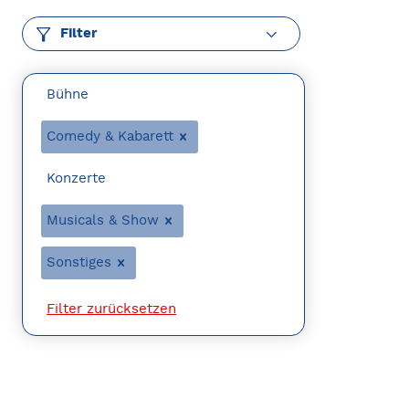
Filter
Bühne
Comedy & Kabarett
Konzerte
Musicals & Show
Sonstiges
Filter zurücksetzen