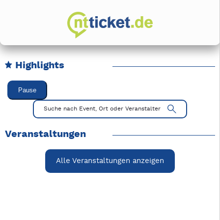
Highlights
Karussell Veranstaltungen überspringen
Pause
Mit Tab zu den Steuerelementen wechseln. Mit Pfeiltasten li
Suche nach Event, Ort oder Veranstalter
Veranstaltungen
Alle Veranstaltungen anzeigen