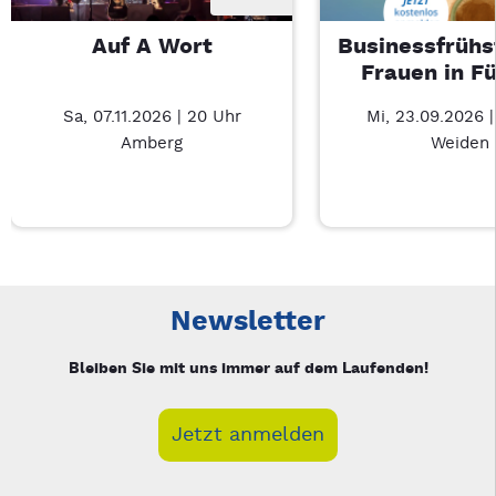
Auf A Wort
Businessfrühs
Frauen in F
Sa, 07.11.2026 | 20 Uhr
Mi, 23.09.2026 
Amberg
Weiden
Neue Veranstaltung 1 von 2: Auf A Wort – 3/2
Mit Tab zu den Steuerelementen wechseln. Mit Pfeiltasten li
Newsletter
Bleiben Sie mit uns immer auf dem Laufenden!
Jetzt anmelden