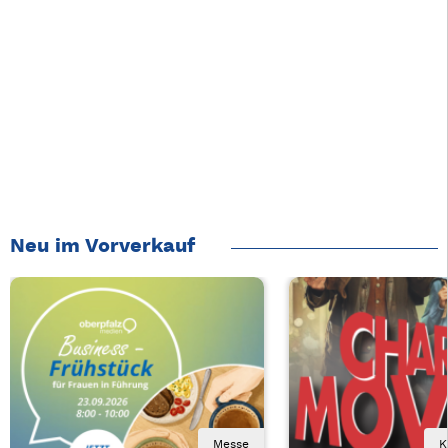
Neu im Vorverkauf
Messe
K