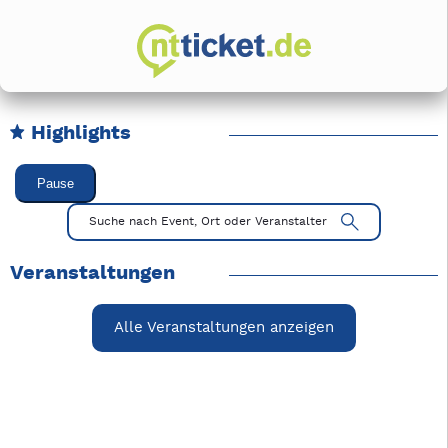
Highlights
Karussell Veranstaltungen überspringen
Pause
Mit Tab zu den Steuerelementen wechseln. Mit Pfeiltasten li
Suche nach Event, Ort oder Veranstalter
Veranstaltungen
Alle Veranstaltungen anzeigen