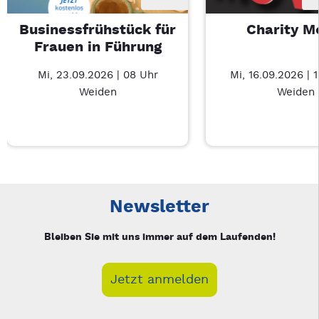
Businessfrühstück für
Charity M
Frauen in Führung
Mi, 23.09.2026 | 08 Uhr
Mi, 16.09.2026 | 
Weiden
Weiden
Neue Veranstaltung 1 von 3: Businessfrühstück für Frauen in
Mit Tab zu den Steuerelementen wechseln. Mit Pfeiltasten li
Newsletter
Bleiben Sie mit uns immer auf dem Laufenden!
Jetzt anmelden