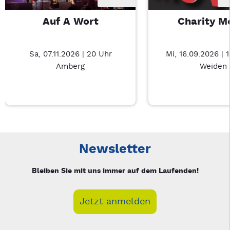
Auf A Wort
Charity M
Sa, 07.11.2026 | 20 Uhr
Mi, 16.09.2026 | 
Amberg
Weiden
Neue Veranstaltung 1 von 4: Auf A Wort – 3/4
Mit Tab zu den Steuerelementen wechseln. Mit Pfeiltasten li
Newsletter
Bleiben Sie mit uns immer auf dem Laufenden!
Jetzt anmelden