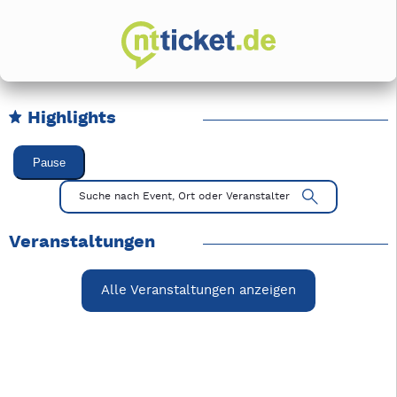
Highlights
Karussell Veranstaltungen überspringen
Pause
Mit Tab zu den Steuerelementen wechseln. Mit Pfeiltasten li
Suche nach Event, Ort oder Veranstalter
Veranstaltungen
Alle Veranstaltungen anzeigen