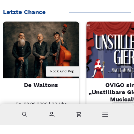
Letzte Chance
Rock und Pop
De Waltons
OVIGO sin
„Unstillbare G
Musical
Sa, 08.08.2026 | 20 Uhr
Nabburg
Sa, 08.08.2026 
Suche
Konto
Warenkorb
Kemnath