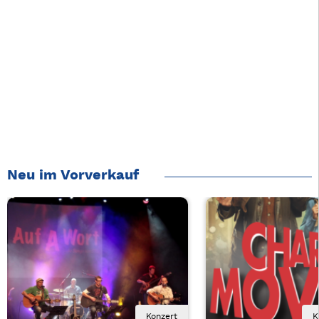
Neu im Vorverkauf
Konzert
K