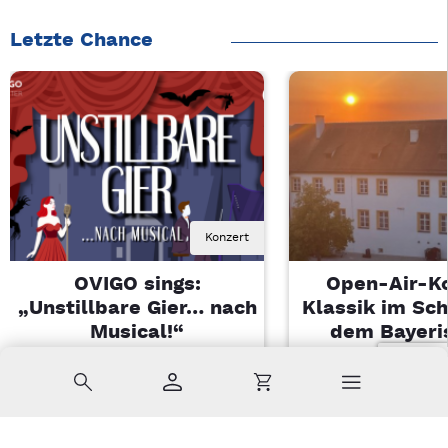
Letzte Chance
Konzert
OVIGO sings:
Open-Air-K
„Unstillbare Gier… nach
Klassik im Sch
Musical!“
dem Bayeri
Landesjugendo
Sa, 08.08.2026 | 20 Uhr
Suche
Konto
Warenkorb
Kemnath
Di, 11.08.2026 |
Sulzbach-Ros