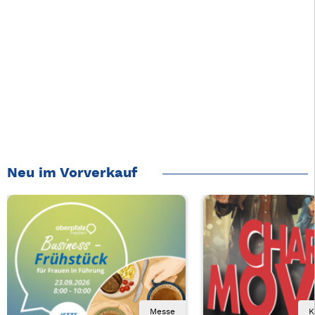
Neu im Vorverkauf
Messe
K