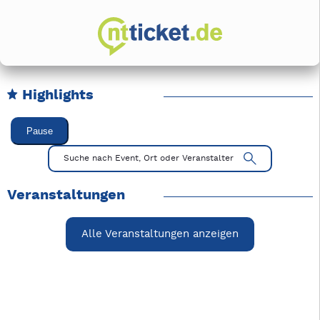
Highlights
Karussell Veranstaltungen überspringen
Pause
Mit Tab zu den Steuerelementen wechseln. Mit Pfeiltasten li
Suche nach Event, Ort oder Veranstalter
Veranstaltungen
Alle Veranstaltungen anzeigen