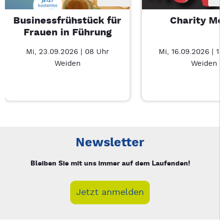
Businessfrühstück für
Charity M
Frauen in Führung
Mi, 23.09.2026 | 08 Uhr
Mi, 16.09.2026 | 
Weiden
Weiden
Neue Veranstaltung 1 von 3: Businessfrühstück für Frauen in
Mit Tab zu den Steuerelementen wechseln. Mit Pfeiltasten li
Newsletter
Bleiben Sie mit uns immer auf dem Laufenden!
Jetzt anmelden