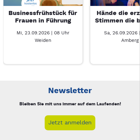
Businessfrühstück für
Hände die erz
Frauen in Führung
Stimmen die 
Mi, 23.09.2026 | 08 Uhr
Sa, 26.09.2026 
Weiden
Amberg
Neue Veranstaltung 1 von 6: Businessfrühstück für Frauen in
Mit Tab zu den Steuerelementen wechseln. Mit Pfeiltasten li
Newsletter
Bleiben Sie mit uns immer auf dem Laufenden!
Jetzt anmelden