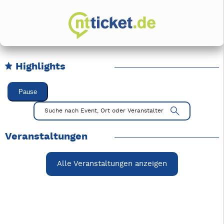
Highlights
Karussell Veranstaltungen überspringen
Pause
Mit Tab zu den Steuerelementen wechseln. Mit Pfeiltasten li
Suche nach Event, Ort oder Veranstalter
Veranstaltungen
Alle Veranstaltungen anzeigen