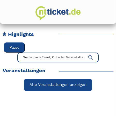
Highlights
Karussell Veranstaltungen überspringen
Pause
Mit Tab zu den Steuerelementen wechseln. Mit Pfeiltasten li
Suche nach Event, Ort oder Veranstalter
Veranstaltungen
Alle Veranstaltungen anzeigen