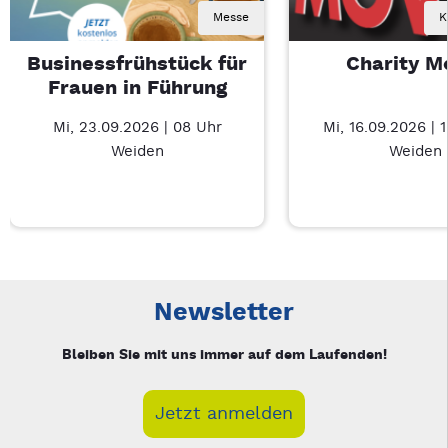
Messe
K
Businessfrühstück für
Charity M
Frauen in Führung
Mi, 23.09.2026 | 08 Uhr
Mi, 16.09.2026 | 
Weiden
Weiden
Neue Veranstaltung 1 von 4: Businessfrühstück für Frauen in
Mit Tab zu den Steuerelementen wechseln. Mit Pfeiltasten li
Newsletter
Bleiben Sie mit uns immer auf dem Laufenden!
Jetzt anmelden