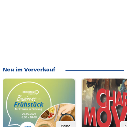
Neu im Vorverkauf
Messe
K