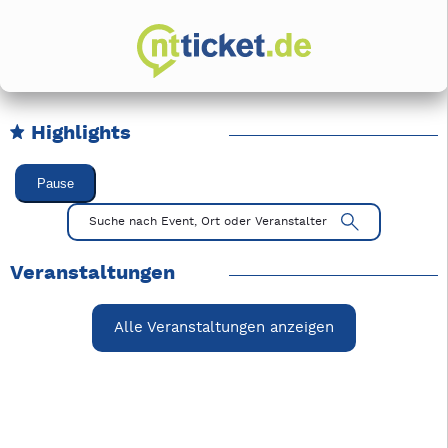
Highlights
Karussell Veranstaltungen überspringen
Pause
Mit Tab zu den Steuerelementen wechseln. Mit Pfeiltasten li
Suche nach Event, Ort oder Veranstalter
Veranstaltungen
Alle Veranstaltungen anzeigen