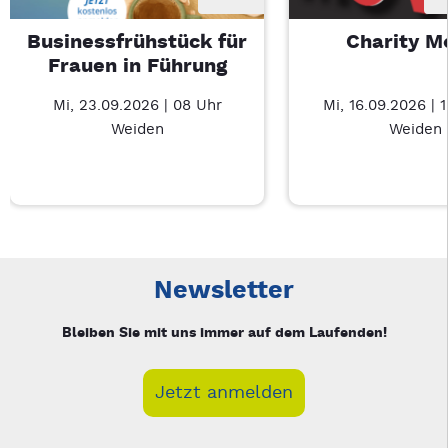
Businessfrühstück für
Charity M
Frauen in Führung
Mi, 23.09.2026 | 08 Uhr
Mi, 16.09.2026 | 
Weiden
Weiden
Neue Veranstaltung 1 von 3: Businessfrühstück für Frauen in
Mit Tab zu den Steuerelementen wechseln. Mit Pfeiltasten li
Newsletter
Bleiben Sie mit uns immer auf dem Laufenden!
Jetzt anmelden