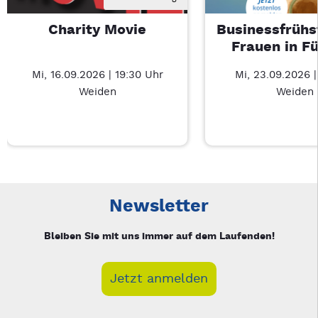
Charity Movie
Businessfrühs
Frauen in F
Mi, 16.09.2026 | 19:30 Uhr
Mi, 23.09.2026 
Weiden
Weiden
Neue Veranstaltung 1 von 3: Charity Movie – 3/3
Mit Tab zu den Steuerelementen wechseln. Mit Pfeiltasten li
Newsletter
Bleiben Sie mit uns immer auf dem Laufenden!
Jetzt anmelden