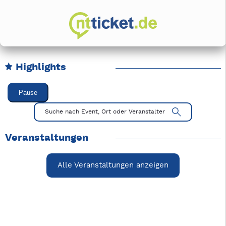
Highlights
Karussell Veranstaltungen überspringen
Pause
Mit Tab zu den Steuerelementen wechseln. Mit Pfeiltasten li
Suche nach Event, Ort oder Veranstalter
Veranstaltungen
Alle Veranstaltungen anzeigen