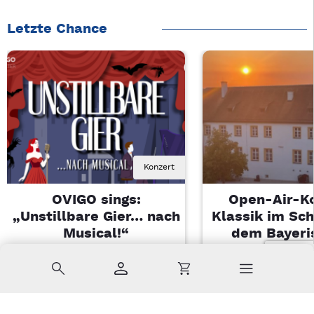
Letzte Chance
Konzert
OVIGO sings:
Open-Air-K
„Unstillbare Gier… nach
Klassik im Sch
Musical!“
dem Bayeri
Landesjugendo
Sa, 08.08.2026 | 20 Uhr
Suche
Konto
Warenkorb
Kemnath
Di, 11.08.2026 |
Sulzbach-Ros