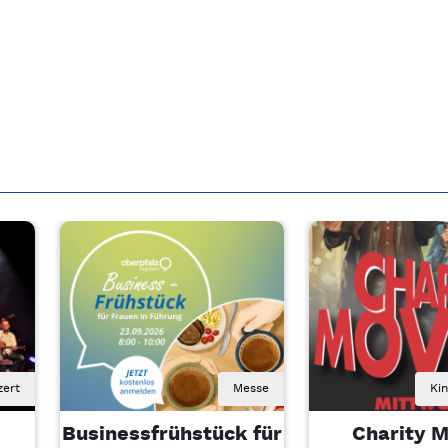
zert
Messe
Ki
Businessfrühstück für
Charity M