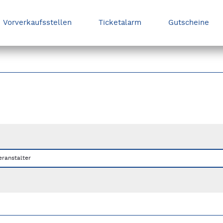
Vorverkaufsstellen
Ticketalarm
Gutscheine
nks/rechts zwischen Slides navigieren.
eranstalter