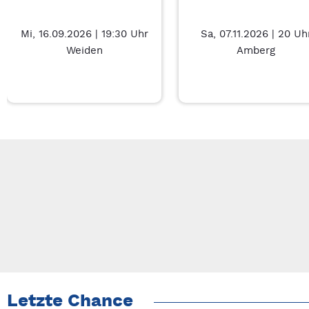
Mi, 16.09.2026 | 19:30 Uhr
Sa, 07.11.2026 | 20 Uh
Weiden
Amberg
Neue Veranstaltung 1 von 3: Charity Movie – 7/3
Mit Tab zu den Steuerelementen wechseln. Mit Pfeiltasten li
Letzte Chance