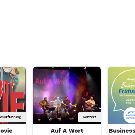
novorführung
Konzert
ovie
Auf A Wort
Business