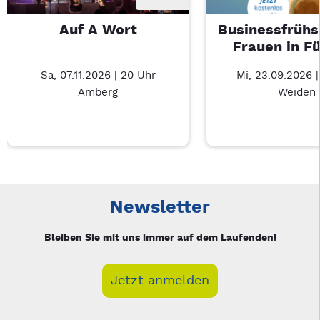
Auf A Wort
Businessfrühs
Frauen in F
Sa, 07.11.2026 | 20 Uhr
Mi, 23.09.2026 
Amberg
Weiden
Neue Veranstaltung 1 von 3: Auf A Wort – 3/3
Mit Tab zu den Steuerelementen wechseln. Mit Pfeiltasten li
Newsletter
Bleiben Sie mit uns immer auf dem Laufenden!
Jetzt anmelden