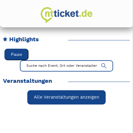
Highlights
Karussell Veranstaltungen überspringen
Pause
Mit Tab zu den Steuerelementen wechseln. Mit Pfeiltasten li
Suche nach Event, Ort oder Veranstalter
Veranstaltungen
Alle Veranstaltungen anzeigen