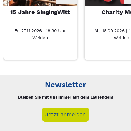
15 Jahre SingingWitt
Charity M
Fr, 27.11.2026 | 19:30 Uhr
Mi, 16.09.2026 | 
Weiden
Weiden
Neue Veranstaltung 1 von 6: 15 Jahre SingingWitt – 4/6
Mit Tab zu den Steuerelementen wechseln. Mit Pfeiltasten li
Newsletter
Bleiben Sie mit uns immer auf dem Laufenden!
Jetzt anmelden