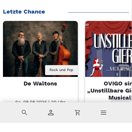
Letzte Chance
Rock und Pop
De Waltons
OVIGO sin
„Unstillbare G
Musical
Sa, 08.08.2026 | 20 Uhr
Nabburg
Sa, 08.08.2026 
Suche
Konto
Warenkorb
Kemnath