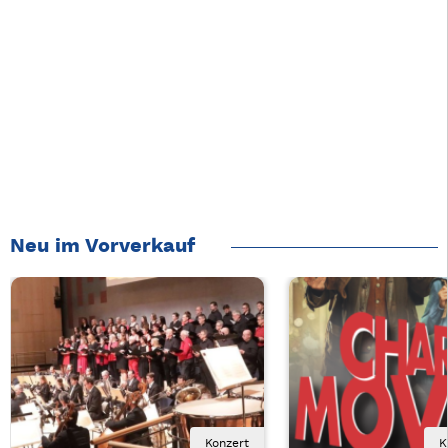
Neu im Vorverkauf
Konzert
K