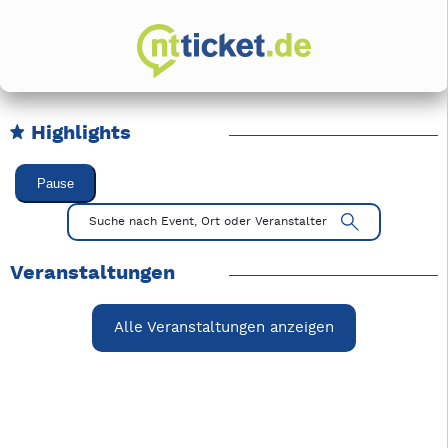
Highlights
Karussell Veranstaltungen überspringen
Pause
Mit Tab zu den Steuerelementen wechseln. Mit Pfeiltasten li
Suche nach Event, Ort oder Veranstalter
Veranstaltungen
Alle Veranstaltungen anzeigen