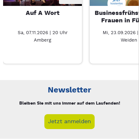
Auf A Wort
Businessfrühs
Frauen in F
Sa, 07.11.2026 | 20 Uhr
Mi, 23.09.2026 
Amberg
Weiden
Neue Veranstaltung 1 von 3: Auf A Wort – 3/3
Mit Tab zu den Steuerelementen wechseln. Mit Pfeiltasten li
Newsletter
Bleiben Sie mit uns immer auf dem Laufenden!
Jetzt anmelden