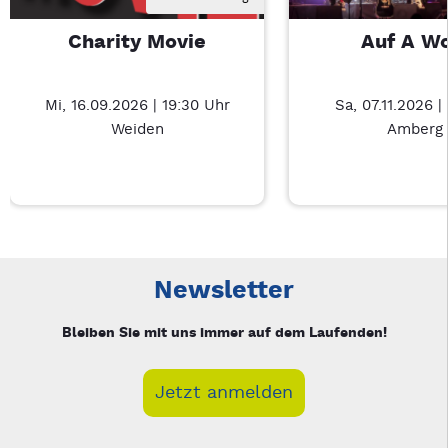
Charity Movie
Auf A W
Mi, 16.09.2026 | 19:30 Uhr
Sa, 07.11.2026 |
Weiden
Amberg
Neue Veranstaltung 1 von 3: Charity Movie – 3/3
Mit Tab zu den Steuerelementen wechseln. Mit Pfeiltasten li
Newsletter
Bleiben Sie mit uns immer auf dem Laufenden!
Jetzt anmelden