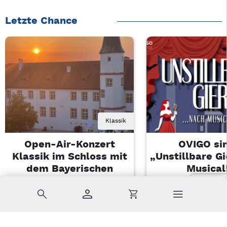
Letzte Chance
Klassik
Open-Air-Konzert
OVIGO sin
Klassik im Schloss mit
„Unstillbare G
dem Bayerischen
Musical
Landesjugendorchester
Sa, 08.08.2026 
Suche
Konto
Warenkorb
Di, 11.08.2026 | 19 Uhr
Kemnath
Sulzbach-Rosenberg