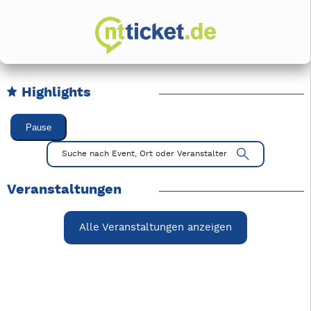
Highlights
Karussell Veranstaltungen überspringen
Pause
Mit Tab zu den Steuerelementen wechseln. Mit Pfeiltasten li
Suche nach Event, Ort oder Veranstalter
Veranstaltungen
Alle Veranstaltungen anzeigen