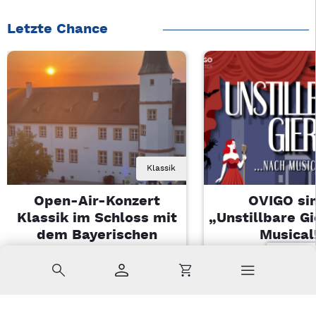
Letzte Chance
Klassik
Open-Air-Konzert
OVIGO sin
Klassik im Schloss mit
„Unstillbare G
dem Bayerischen
Musical
Landesjugendorchester
Sa, 08.08.2026 
Suche
Konto
Warenkorb
Di, 11.08.2026 | 19 Uhr
Kemnath
Sulzbach-Rosenberg