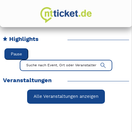
Highlights
Karussell Veranstaltungen überspringen
Pause
Mit Tab zu den Steuerelementen wechseln. Mit Pfeiltasten li
Suche nach Event, Ort oder Veranstalter
Veranstaltungen
Alle Veranstaltungen anzeigen