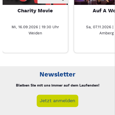
Charity Movie
Auf A W
Mi, 16.09.2026 | 19:30 Uhr
Sa, 07.11.2026 |
Weiden
Amberg
Neue Veranstaltung 1 von 3: Charity Movie – 3/3
Mit Tab zu den Steuerelementen wechseln. Mit Pfeiltasten li
Newsletter
Bleiben Sie mit uns immer auf dem Laufenden!
Jetzt anmelden