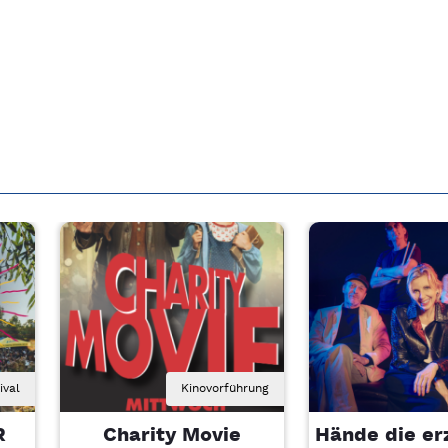
ival
Kinovorführung
R
Charity Movie
Hände die er