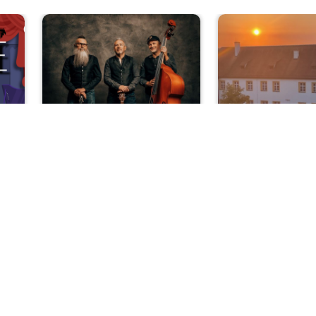
zert
Rock und Pop
De Waltons
Open-Air-K
r…
Klassik im 
mit dem Bay
Sa, 08.08.2026 | 20 Uhr
Landesjugend
hr
Nabburg
Di, 11.08.2026 
Sulzbach-Ros
nks/rechts zwischen Slides navigieren.