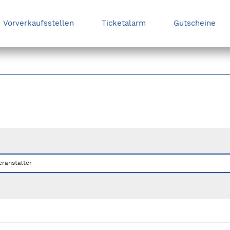
Vorverkaufsstellen
Ticketalarm
Gutscheine
nks/rechts zwischen Slides navigieren.
eranstalter