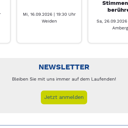
Stimmen
berühr
r
Mi, 16.09.2026 | 19:30 Uhr
Weiden
Sa, 26.09.2026 
Amber
Führung – 7/5
nks/rechts zwischen Slides navigieren.
NEWSLETTER
Bleiben Sie mit uns immer auf dem Laufenden!
Jetzt anmelden