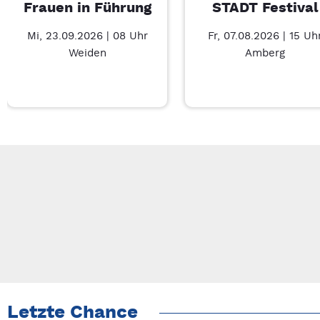
Frauen in Führung
STADT Festival
Mi, 23.09.2026 | 08 Uhr
Fr, 07.08.2026 | 15 Uh
Weiden
Amberg
Neue Veranstaltung 1 von 5: Businessfrühstück für Frauen in 
Mit Tab zu den Steuerelementen wechseln. Mit Pfeiltasten li
Letzte Chance