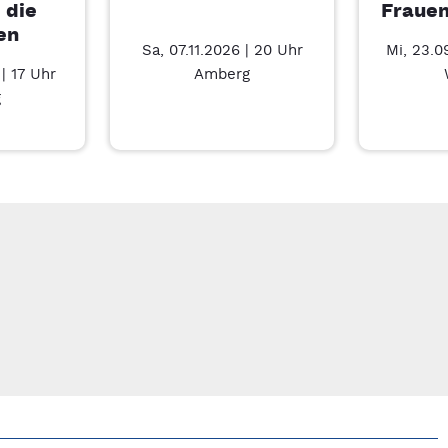
 die
Frauen
en
Sa, 07.11.2026 | 20 Uhr
Mi, 23.0
| 17 Uhr
Amberg
g