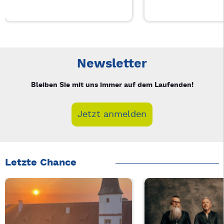
Neue Veranstaltung 1 von 4: Auf A Wort – 3/4
Mit Tab zu den Steuerelementen wechseln. Mit Pfeiltasten li
Newsletter
Bleiben Sie mit uns immer auf dem Laufenden!
Jetzt anmelden
Letzte Chance