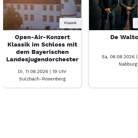
Klassik
Open-Air-Konzert
De Walt
Klassik im Schloss mit
dem Bayerischen
Sa, 08.08.2026 
Landesjugendorchester
Nabburg
Di, 11.08.2026 | 19 Uhr
Sulzbach-Rosenberg
Last Chance 1 von 3: Open-Air-Konzert Klassik im Schloss m
Mit Tab zu den Steuerelementen wechseln. Mit Pfeiltasten li