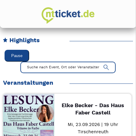
Highlights
Karussell Veranstaltungen überspringen
Pause
Mit Tab zu den Steuerelementen wechseln. Mit Pfeiltasten li
Suche nach Event, Ort oder Veranstalter
Veranstaltungen
Elke Becker - Das Haus
Faber Castell
Mi, 23.09.2026 | 19 Uhr
Tirschenreuth