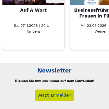
Auf A Wort
Businessfrühs
Frauen in F
Sa, 07.11.2026 | 20 Uhr
Mi, 23.09.2026 
Amberg
Weiden
Neue Veranstaltung 1 von 4: Auf A Wort – 3/4
Mit Tab zu den Steuerelementen wechseln. Mit Pfeiltasten li
Newsletter
Bleiben Sie mit uns immer auf dem Laufenden!
Jetzt anmelden