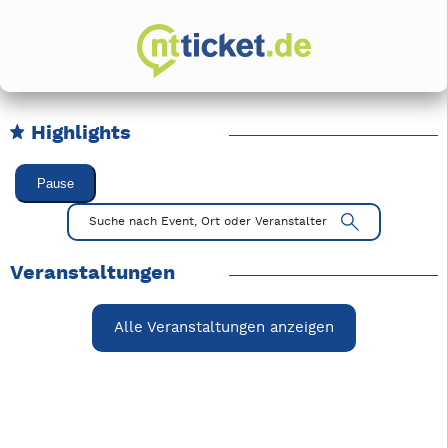
Highlights
Karussell Veranstaltungen überspringen
Pause
Mit Tab zu den Steuerelementen wechseln. Mit Pfeiltasten li
Suche nach Event, Ort oder Veranstalter
Veranstaltungen
Alle Veranstaltungen anzeigen