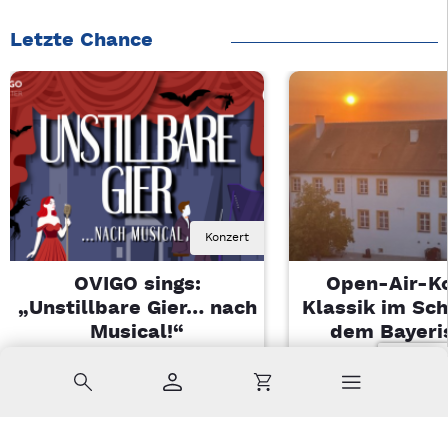
Letzte Chance
Konzert
OVIGO sings:
Open-Air-K
„Unstillbare Gier… nach
Klassik im Sch
Musical!“
dem Bayeri
Landesjugendo
Sa, 08.08.2026 | 20 Uhr
Suche
Konto
Warenkorb
Kemnath
Di, 11.08.2026 |
Sulzbach-Ros