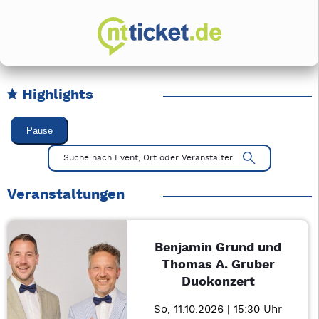
Highlights
Karussell Veranstaltungen überspringen
Pause
Mit Tab zu den Steuerelementen wechseln. Mit Pfeiltasten li
Suche nach Event, Ort oder Veranstalter
Veranstaltungen
Benjamin Grund und
Thomas A. Gruber
Duokonzert
So, 11.10.2026 | 15:30 Uhr