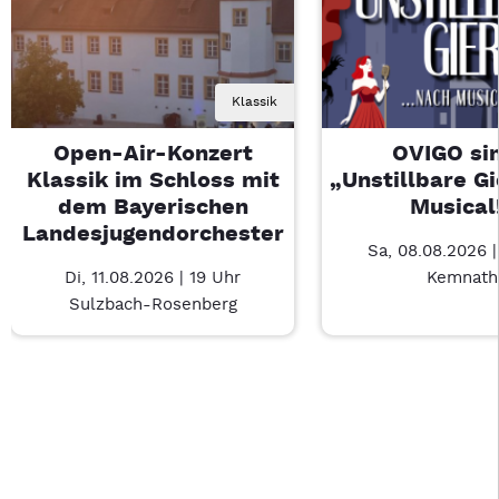
Klassik
Open-Air-Konzert
OVIGO sin
Klassik im Schloss mit
„Unstillbare G
dem Bayerischen
Musical
Landesjugendorchester
Sa, 08.08.2026 
Di, 11.08.2026 | 19 Uhr
Kemnath
Sulzbach-Rosenberg
Last Chance 1 von 2: Open-Air-Konzert Klassik im Schloss m
Mit Tab zu den Steuerelementen wechseln. Mit Pfeiltasten li