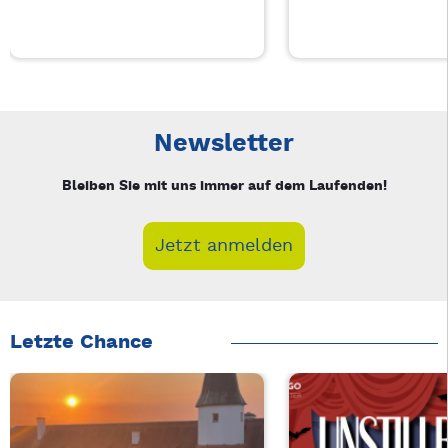
Neue Veranstaltung 1 von 3: Auf A Wort – 3/3
Mit Tab zu den Steuerelementen wechseln. Mit Pfeiltasten li
Newsletter
Bleiben Sie mit uns immer auf dem Laufenden!
Jetzt anmelden
Letzte Chance