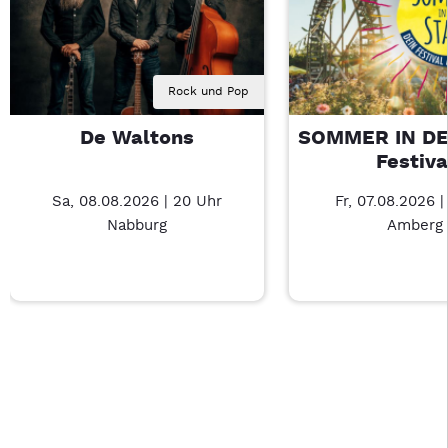
Rock und Pop
De Waltons
SOMMER IN DE
Festiva
Sa, 08.08.2026 | 20 Uhr
Fr, 07.08.2026 |
Nabburg
Amberg
Last Chance 1 von 4: De Waltons – 3/4
Mit Tab zu den Steuerelementen wechseln. Mit Pfeiltasten li