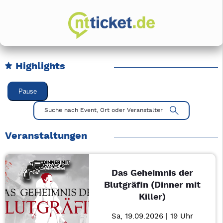
Highlights
Karussell Veranstaltungen überspringen
Pause
Mit Tab zu den Steuerelementen wechseln. Mit Pfeiltasten li
Suche nach Event, Ort oder Veranstalter
Veranstaltungen
Das Geheimnis der
Blutgräfin (Dinner mit
Killer)
Sa, 19.09.2026 | 19 Uhr