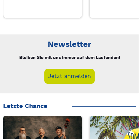
Neue Veranstaltung 1 von 5: Businessfrühstück für Frauen in
Mit Tab zu den Steuerelementen wechseln. Mit Pfeiltasten li
Newsletter
Bleiben Sie mit uns immer auf dem Laufenden!
Jetzt anmelden
Letzte Chance