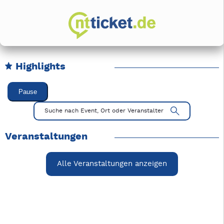
Highlights
Karussell Veranstaltungen überspringen
Pause
Mit Tab zu den Steuerelementen wechseln. Mit Pfeiltasten li
Suche nach Event, Ort oder Veranstalter
Veranstaltungen
Alle Veranstaltungen anzeigen