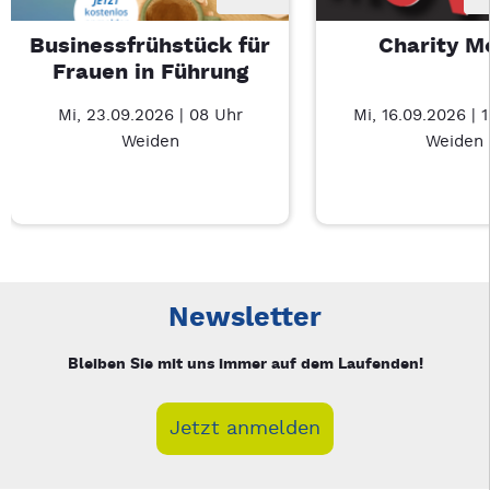
Businessfrühstück für
Charity M
Frauen in Führung
Mi, 23.09.2026 | 08 Uhr
Mi, 16.09.2026 | 
Weiden
Weiden
Neue Veranstaltung 1 von 3: Businessfrühstück für Frauen in
Mit Tab zu den Steuerelementen wechseln. Mit Pfeiltasten li
Newsletter
Bleiben Sie mit uns immer auf dem Laufenden!
Jetzt anmelden