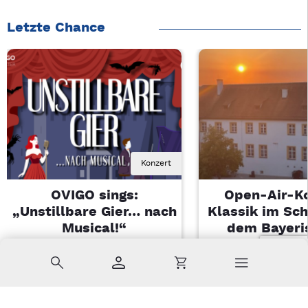
Letzte Chance
Konzert
OVIGO sings:
Open-Air-K
„Unstillbare Gier… nach
Klassik im Sch
Musical!“
dem Bayeri
Landesjugendo
Sa, 08.08.2026 | 20 Uhr
Suche
Konto
Warenkorb
Kemnath
Di, 11.08.2026 |
Sulzbach-Ros