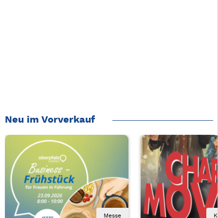
Neu im Vorverkauf
Messe
K