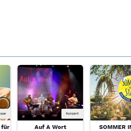
sse
Konzert
 für
Auf A Wort
SOMMER I