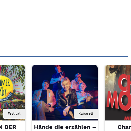
Festival
Kabarett
N DER
Hände die erzählen –
Char