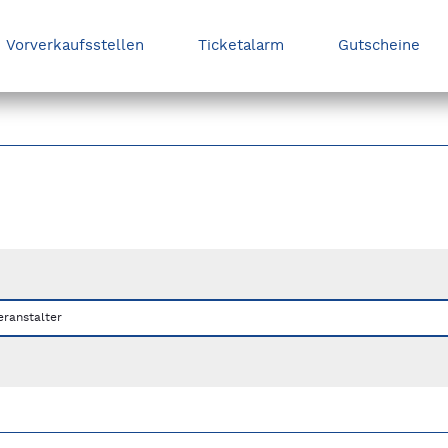
Vorverkaufsstellen
Ticketalarm
Gutscheine
nks/rechts zwischen Slides navigieren.
eranstalter