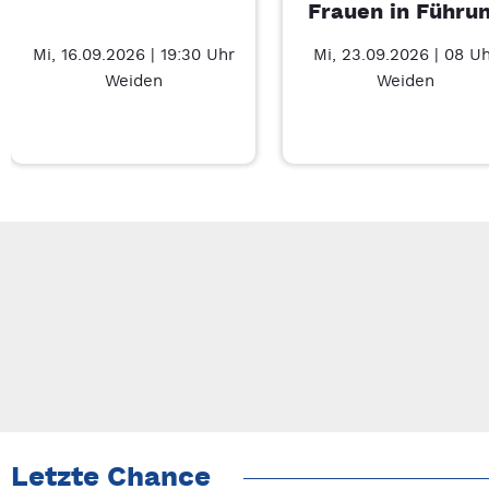
Frauen in Führu
Mi, 16.09.2026 | 19:30 Uhr
Mi, 23.09.2026 | 08 U
Weiden
Weiden
Neue Veranstaltung 1 von 5: Charity Movie – 7/5
Mit Tab zu den Steuerelementen wechseln. Mit Pfeiltasten li
Letzte Chance