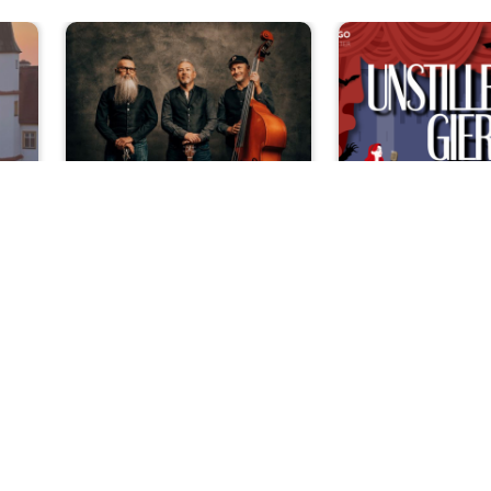
ssik
Rock und Pop
rt
De Waltons
OVIGO si
ss
„Unstillbar
hen
nach Musi
Sa, 08.08.2026 | 20 Uhr
ester
Nabburg
Sa, 08.08.2026 
r
Kemnat
nks/rechts zwischen Slides navigieren.