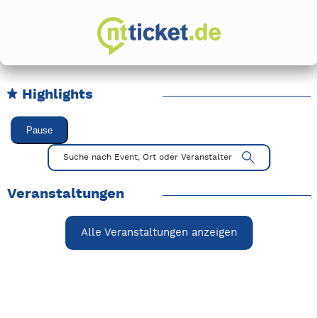
Highlights
Karussell Veranstaltungen überspringen
Pause
Mit Tab zu den Steuerelementen wechseln. Mit Pfeiltasten li
Suche nach Event, Ort oder Veranstalter
Veranstaltungen
Alle Veranstaltungen anzeigen