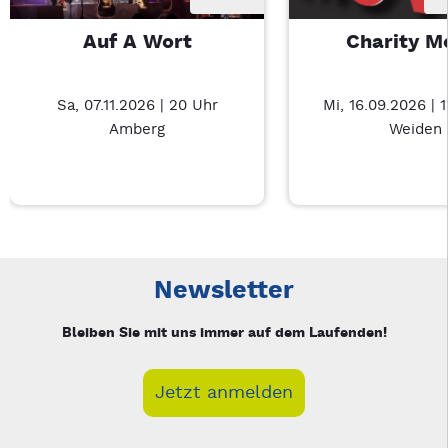
Auf A Wort
Charity M
Sa, 07.11.2026 | 20 Uhr
Mi, 16.09.2026 | 
Amberg
Weiden
Neue Veranstaltung 1 von 3: Auf A Wort – 3/3
Mit Tab zu den Steuerelementen wechseln. Mit Pfeiltasten li
Newsletter
Bleiben Sie mit uns immer auf dem Laufenden!
Jetzt anmelden