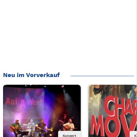
Neu im Vorverkauf
Konzert
K