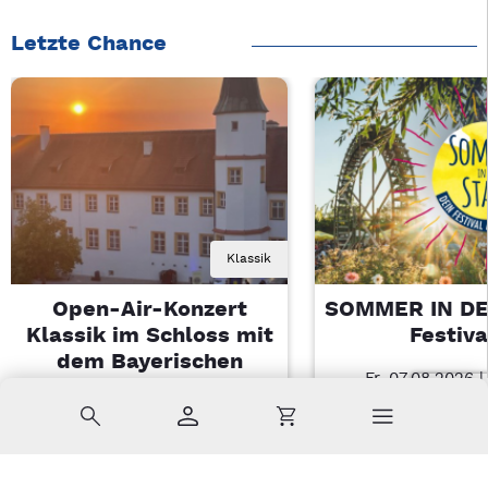
Letzte Chance
Klassik
Open-Air-Konzert
SOMMER IN DE
Klassik im Schloss mit
Festiva
dem Bayerischen
Fr, 07.08.2026 |
Landesjugendorchester
Amberg
Suche
Konto
Warenkorb
Di, 11.08.2026 | 19 Uhr
Sulzbach-Rosenberg