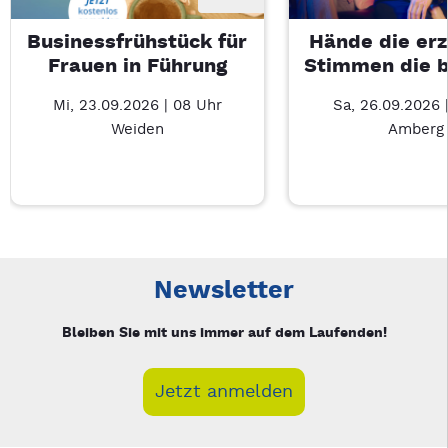
Businessfrühstück für
Hände die erz
Frauen in Führung
Stimmen die 
Mi, 23.09.2026 | 08 Uhr
Sa, 26.09.2026 
Weiden
Amberg
Neue Veranstaltung 1 von 5: Businessfrühstück für Frauen in
Mit Tab zu den Steuerelementen wechseln. Mit Pfeiltasten li
Newsletter
Bleiben Sie mit uns immer auf dem Laufenden!
Jetzt anmelden