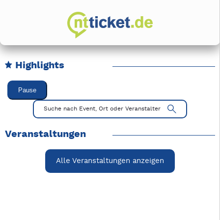
Highlights
Karussell Veranstaltungen überspringen
Pause
Mit Tab zu den Steuerelementen wechseln. Mit Pfeiltasten li
Suche nach Event, Ort oder Veranstalter
Veranstaltungen
Alle Veranstaltungen anzeigen