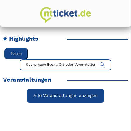
Highlights
Karussell Veranstaltungen überspringen
Pause
Mit Tab zu den Steuerelementen wechseln. Mit Pfeiltasten li
Suche nach Event, Ort oder Veranstalter
Veranstaltungen
Alle Veranstaltungen anzeigen