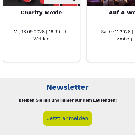
Charity Movie
Auf A W
Mi, 16.09.2026 | 19:30 Uhr
Sa, 07.11.2026 |
Weiden
Amberg
Neue Veranstaltung 1 von 3: Charity Movie – 3/3
Mit Tab zu den Steuerelementen wechseln. Mit Pfeiltasten li
Newsletter
Bleiben Sie mit uns immer auf dem Laufenden!
Jetzt anmelden