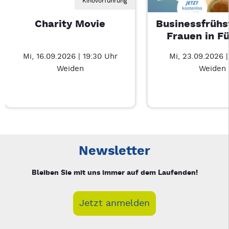
Kinovorführung
Charity Movie
Businessfrühs
Frauen in F
Mi, 16.09.2026 | 19:30 Uhr
Mi, 23.09.2026 
Weiden
Weiden
Neue Veranstaltung 1 von 3: Charity Movie – 3/3
Mit Tab zu den Steuerelementen wechseln. Mit Pfeiltasten li
Newsletter
Bleiben Sie mit uns immer auf dem Laufenden!
Jetzt anmelden