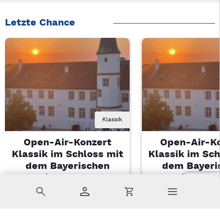
Letzte Chance
Klassik
Open-Air-Konzert
Open-Air-K
Klassik im Schloss mit
Klassik im Sch
dem Bayerischen
dem Bayeri
Landesjugendorchester
Landesjugendo
Suche
Konto
Warenkorb
Di, 11.08.2026 | 19 Uhr
Di, 11.08.2026 |
Sulzbach-Rosenberg
Sulzbach-Ros