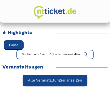
Highlights
Karussell Veranstaltungen überspringen
Pause
Mit Tab zu den Steuerelementen wechseln. Mit Pfeiltasten li
Suche nach Event, Ort oder Veranstalter
Veranstaltungen
Alle Veranstaltungen anzeigen