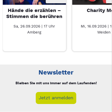
Hände die erzählen –
Charity M
Stimmen die berühren
Sa, 26.09.2026 | 17 Uhr
Mi, 16.09.2026 | 
Amberg
Weiden
Neue Veranstaltung 1 von 6: Hände die erzählen – Stimmen d
Mit Tab zu den Steuerelementen wechseln. Mit Pfeiltasten li
Newsletter
Bleiben Sie mit uns immer auf dem Laufenden!
Jetzt anmelden