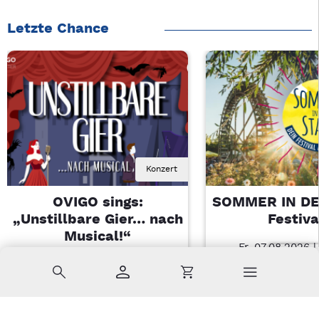
Letzte Chance
Konzert
OVIGO sings:
SOMMER IN DE
„Unstillbare Gier… nach
Festiva
Musical!“
Fr, 07.08.2026 |
Sa, 08.08.2026 | 20 Uhr
Amberg
Suche
Konto
Warenkorb
Kemnath