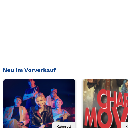
Neu im Vorverkauf
Kabarett
K