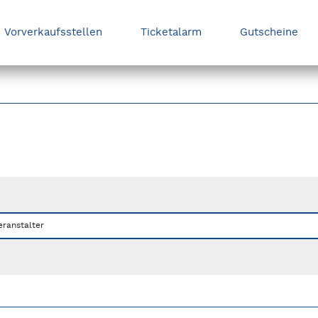
Vorverkaufsstellen
Ticketalarm
Gutscheine
nks/rechts zwischen Slides navigieren.
eranstalter