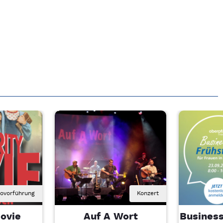
novorführung
Konzert
ovie
Auf A Wort
Business