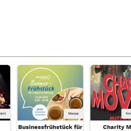
zert
Messe
Ki
Businessfrühstück für
Charity M