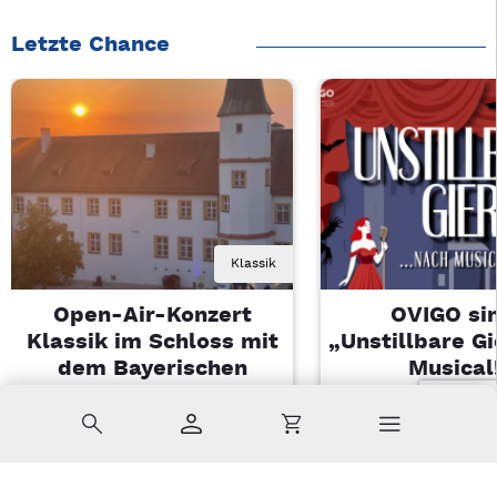
Letzte Chance
Klassik
Open-Air-Konzert
OVIGO sin
Klassik im Schloss mit
„Unstillbare G
dem Bayerischen
Musical
Landesjugendorchester
Sa, 08.08.2026 
Suche
Konto
Warenkorb
Di, 11.08.2026 | 19 Uhr
Kemnath
Sulzbach-Rosenberg