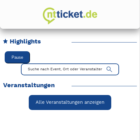
Highlights
Karussell Veranstaltungen überspringen
Pause
Mit Tab zu den Steuerelementen wechseln. Mit Pfeiltasten li
Suche nach Event, Ort oder Veranstalter
Veranstaltungen
Alle Veranstaltungen anzeigen