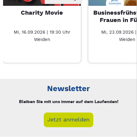
Charity Movie
Businessfrühs
Frauen in F
Mi, 16.09.2026 | 19:30 Uhr
Mi, 23.09.2026 
Weiden
Weiden
Neue Veranstaltung 1 von 3: Charity Movie – 3/3
Mit Tab zu den Steuerelementen wechseln. Mit Pfeiltasten li
Newsletter
Bleiben Sie mit uns immer auf dem Laufenden!
Jetzt anmelden