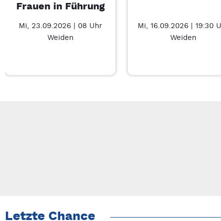
Frauen in Führung
Mi, 23.09.2026 | 08 Uhr
Mi, 16.09.2026 | 19:30 
Weiden
Weiden
Neue Veranstaltung 1 von 3: Businessfrühstück für Frauen in 
Mit Tab zu den Steuerelementen wechseln. Mit Pfeiltasten li
Letzte Chance