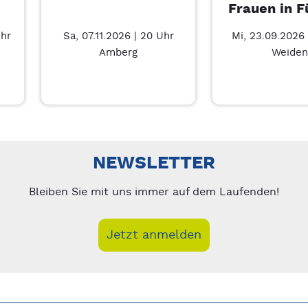
Frauen in F
Uhr
Sa, 07.11.2026 | 20 Uhr
Mi, 23.09.2026 
Amberg
Weiden
Führung – 7/3
nks/rechts zwischen Slides navigieren.
NEWSLETTER
Bleiben Sie mit uns immer auf dem Laufenden!
Jetzt anmelden