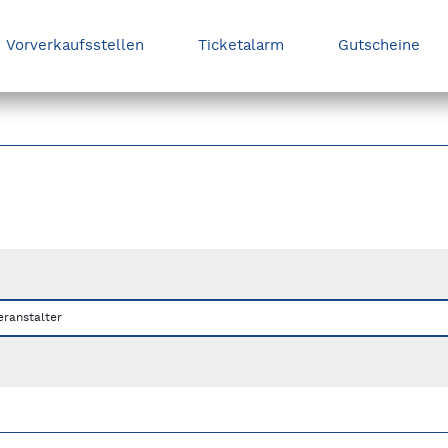
Vorverkaufsstellen
Ticketalarm
Gutscheine
nks/rechts zwischen Slides navigieren.
eranstalter