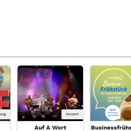
rung
Konzert
Auf A Wort
Businessfrühs