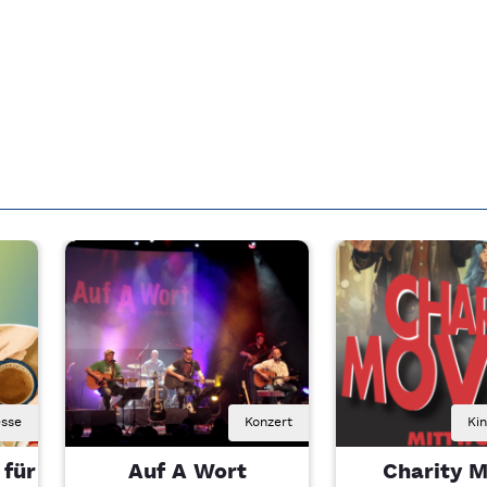
sse
Konzert
Ki
 für
Auf A Wort
Charity M