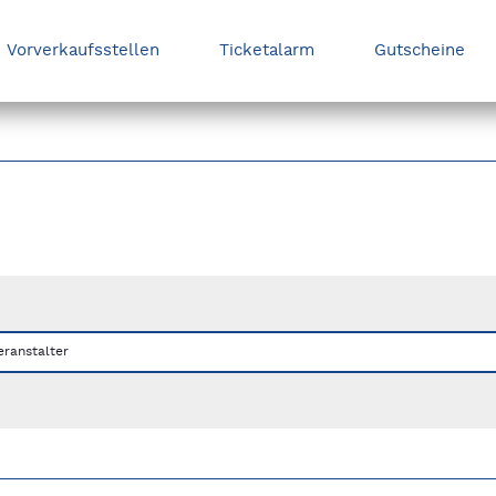
Vorverkaufsstellen
Ticketalarm
Gutscheine
nks/rechts zwischen Slides navigieren.
eranstalter