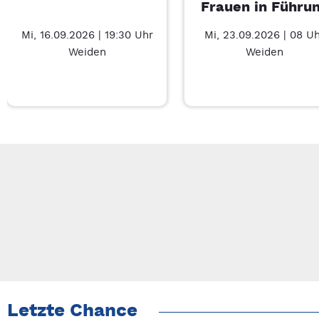
Frauen in Führu
Mi, 16.09.2026 | 19:30 Uhr
Mi, 23.09.2026 | 08 U
Weiden
Weiden
Neue Veranstaltung 1 von 3: Charity Movie – 7/3
Mit Tab zu den Steuerelementen wechseln. Mit Pfeiltasten li
Letzte Chance