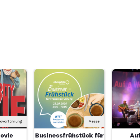
novorführung
Messe
ovie
Businessfrühstück für
Au