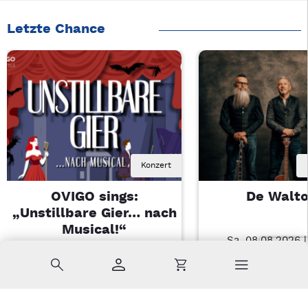
Letzte Chance
Konzert
OVIGO sings:
De Walt
„Unstillbare Gier… nach
Musical!“
Sa, 08.08.2026 
Sa, 08.08.2026 | 20 Uhr
Nabburg
Suche
Konto
Warenkorb
Kemnath