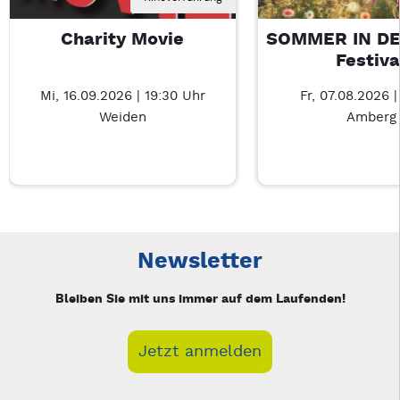
Charity Movie
SOMMER IN DE
Festiva
Mi, 16.09.2026 | 19:30 Uhr
Fr, 07.08.2026 |
Weiden
Amberg
Neue Veranstaltung 1 von 5: Charity Movie – 4/5
Mit Tab zu den Steuerelementen wechseln. Mit Pfeiltasten li
Newsletter
Bleiben Sie mit uns immer auf dem Laufenden!
Jetzt anmelden