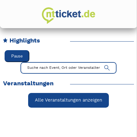
Highlights
Karussell Veranstaltungen überspringen
Pause
Mit Tab zu den Steuerelementen wechseln. Mit Pfeiltasten li
Suche nach Event, Ort oder Veranstalter
Veranstaltungen
Alle Veranstaltungen anzeigen