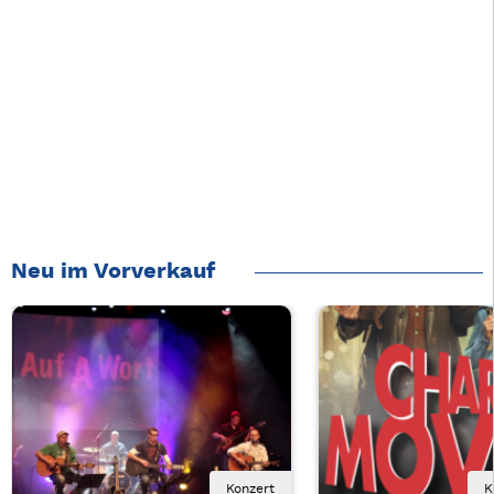
Neu im Vorverkauf
Konzert
K