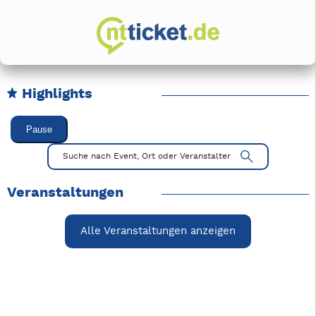
Highlights
Karussell Veranstaltungen überspringen
Pause
Mit Tab zu den Steuerelementen wechseln. Mit Pfeiltasten li
Suche nach Event, Ort oder Veranstalter
Veranstaltungen
Alle Veranstaltungen anzeigen