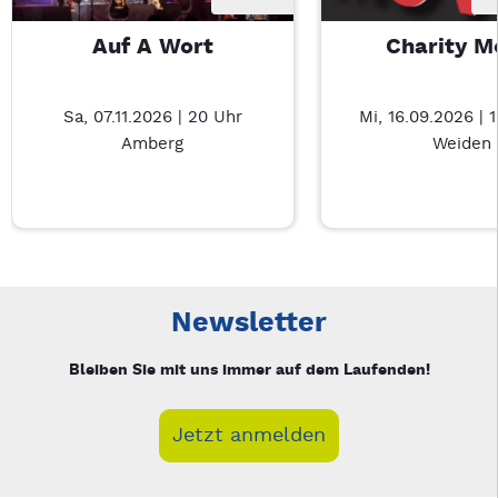
Auf A Wort
Charity M
Sa, 07.11.2026 | 20 Uhr
Mi, 16.09.2026 | 
Amberg
Weiden
Neue Veranstaltung 1 von 5: Auf A Wort – 4/5
Mit Tab zu den Steuerelementen wechseln. Mit Pfeiltasten li
Newsletter
Bleiben Sie mit uns immer auf dem Laufenden!
Jetzt anmelden