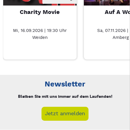
Charity Movie
Auf A W
Mi, 16.09.2026 | 19:30 Uhr
Sa, 07.11.2026 |
Weiden
Amberg
Neue Veranstaltung 1 von 5: Charity Movie – 4/5
Mit Tab zu den Steuerelementen wechseln. Mit Pfeiltasten li
Newsletter
Bleiben Sie mit uns immer auf dem Laufenden!
Jetzt anmelden