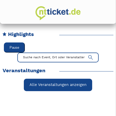
Highlights
Karussell Veranstaltungen überspringen
Pause
Mit Tab zu den Steuerelementen wechseln. Mit Pfeiltasten li
Suche nach Event, Ort oder Veranstalter
Veranstaltungen
Alle Veranstaltungen anzeigen