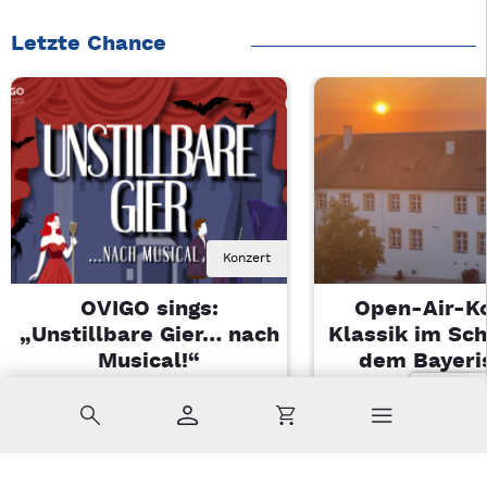
Letzte Chance
Konzert
OVIGO sings:
Open-Air-K
„Unstillbare Gier… nach
Klassik im Sch
Musical!“
dem Bayeri
Landesjugendo
Sa, 08.08.2026 | 20 Uhr
Suche
Konto
Warenkorb
Kemnath
Di, 11.08.2026 |
Sulzbach-Ros