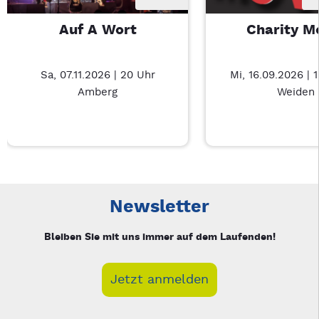
Auf A Wort
Charity M
Sa, 07.11.2026 | 20 Uhr
Mi, 16.09.2026 | 
Amberg
Weiden
Neue Veranstaltung 1 von 3: Auf A Wort – 3/3
Mit Tab zu den Steuerelementen wechseln. Mit Pfeiltasten li
Newsletter
Bleiben Sie mit uns immer auf dem Laufenden!
Jetzt anmelden