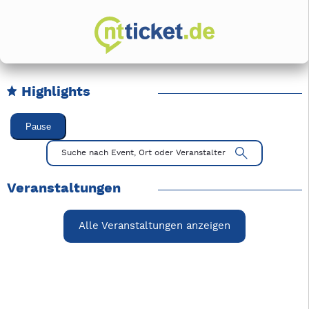
Highlights
Karussell Veranstaltungen überspringen
Pause
Mit Tab zu den Steuerelementen wechseln. Mit Pfeiltasten li
Suche nach Event, Ort oder Veranstalter
Veranstaltungen
Alle Veranstaltungen anzeigen