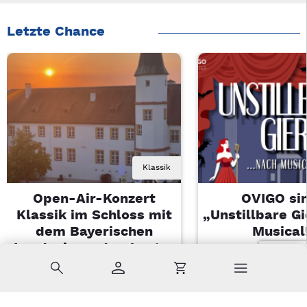
Letzte Chance
Klassik
Open-Air-Konzert
OVIGO sin
Klassik im Schloss mit
„Unstillbare G
dem Bayerischen
Musical
Landesjugendorchester
Sa, 08.08.2026 
Suche
Konto
Warenkorb
Di, 11.08.2026 | 19 Uhr
Kemnath
Sulzbach-Rosenberg