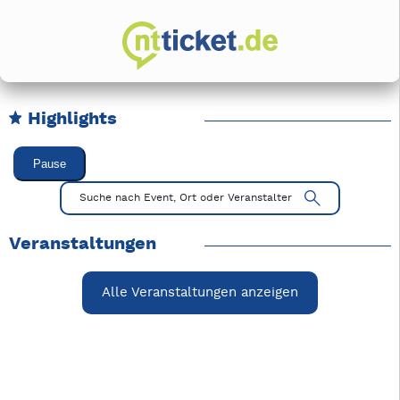
Highlights
Karussell Veranstaltungen überspringen
Pause
Mit Tab zu den Steuerelementen wechseln. Mit Pfeiltasten li
Suche nach Event, Ort oder Veranstalter
Veranstaltungen
Alle Veranstaltungen anzeigen