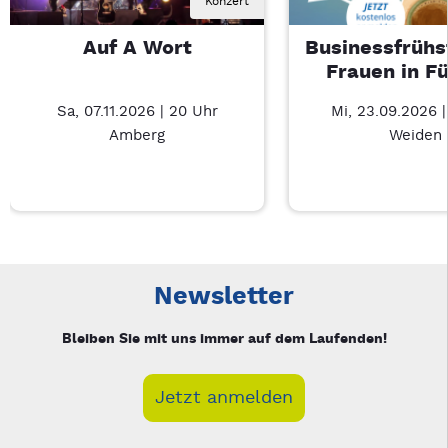
Konzert
Auf A Wort
Businessfrühs
Frauen in F
Sa, 07.11.2026 | 20 Uhr
Mi, 23.09.2026 
Amberg
Weiden
Neue Veranstaltung 1 von 3: Auf A Wort – 3/3
Mit Tab zu den Steuerelementen wechseln. Mit Pfeiltasten li
Newsletter
Bleiben Sie mit uns immer auf dem Laufenden!
Jetzt anmelden