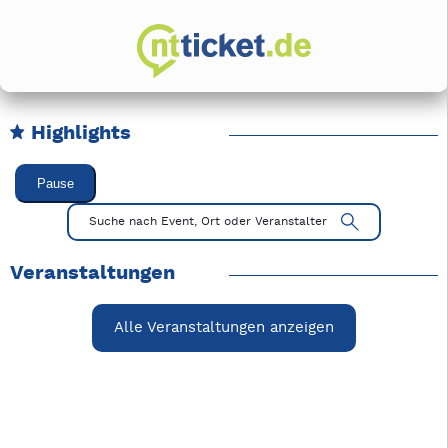
Highlights
Karussell Veranstaltungen überspringen
Pause
Mit Tab zu den Steuerelementen wechseln. Mit Pfeiltasten li
Suche nach Event, Ort oder Veranstalter
Veranstaltungen
Alle Veranstaltungen anzeigen