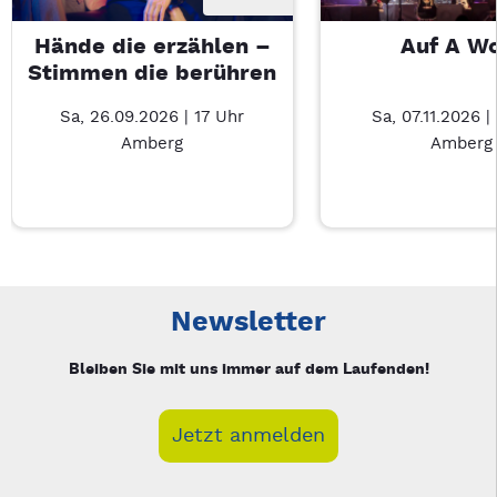
Hände die erzählen –
Auf A W
Stimmen die berühren
Sa, 26.09.2026 | 17 Uhr
Sa, 07.11.2026 |
Amberg
Amberg
Neue Veranstaltung 1 von 5: Hände die erzählen – Stimmen d
Mit Tab zu den Steuerelementen wechseln. Mit Pfeiltasten li
Newsletter
Bleiben Sie mit uns immer auf dem Laufenden!
Jetzt anmelden