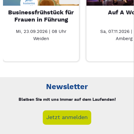
Businessfrühstück für
Auf A W
Frauen in Führung
Mi, 23.09.2026 | 08 Uhr
Sa, 07.11.2026 |
Weiden
Amberg
Neue Veranstaltung 1 von 3: Businessfrühstück für Frauen in
Mit Tab zu den Steuerelementen wechseln. Mit Pfeiltasten li
Newsletter
Bleiben Sie mit uns immer auf dem Laufenden!
Jetzt anmelden