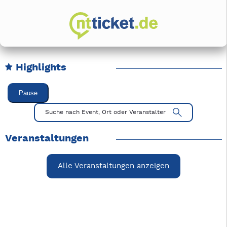
Highlights
Karussell Veranstaltungen überspringen
Pause
Mit Tab zu den Steuerelementen wechseln. Mit Pfeiltasten li
Suche nach Event, Ort oder Veranstalter
Veranstaltungen
Alle Veranstaltungen anzeigen