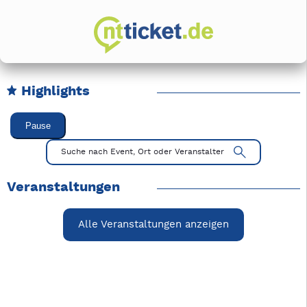
Highlights
Karussell Veranstaltungen überspringen
Pause
Mit Tab zu den Steuerelementen wechseln. Mit Pfeiltasten li
Suche nach Event, Ort oder Veranstalter
Veranstaltungen
Alle Veranstaltungen anzeigen