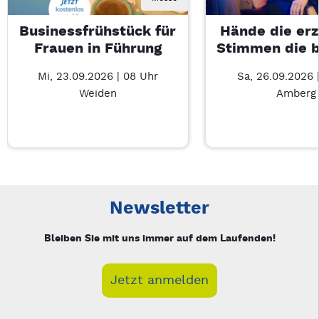
Businessfrühstück für
Hände die erz
Frauen in Führung
Stimmen die 
Mi, 23.09.2026 | 08 Uhr
Sa, 26.09.2026 
Weiden
Amberg
Neue Veranstaltung 1 von 5: Businessfrühstück für Frauen in
Mit Tab zu den Steuerelementen wechseln. Mit Pfeiltasten li
Newsletter
Bleiben Sie mit uns immer auf dem Laufenden!
Jetzt anmelden