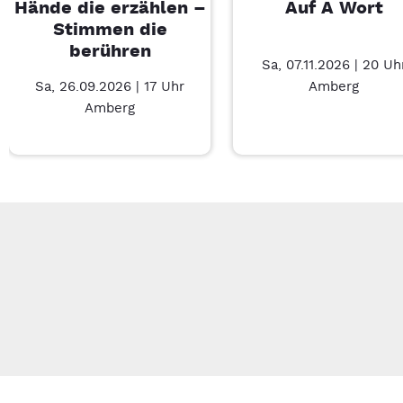
Hände die erzählen –
Auf A Wort
Stimmen die
berühren
Sa, 07.11.2026 | 20 Uh
Sa, 26.09.2026 | 17 Uhr
Amberg
Amberg
Neue Veranstaltung 1 von 4: Hände die erzählen – Stimmen d
Mit Tab zu den Steuerelementen wechseln. Mit Pfeiltasten li