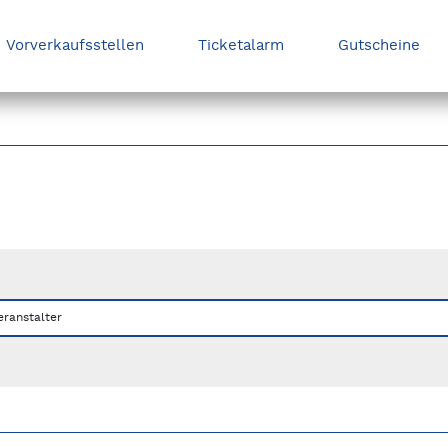
Vorverkaufsstellen
Ticketalarm
Gutscheine
nks/rechts zwischen Slides navigieren.
eranstalter