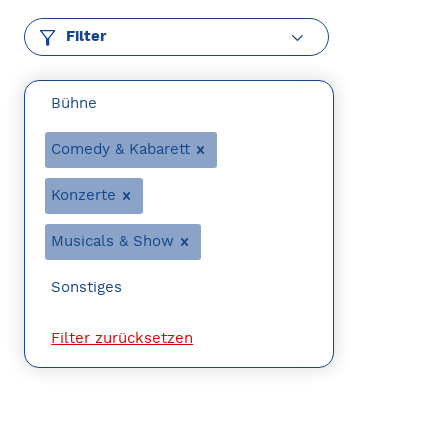
Filter
Bühne
Comedy & Kabarett
Konzerte
Musicals & Show
Sonstiges
Filter zurücksetzen