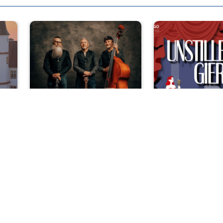
ssik
Rock und Pop
rt
De Waltons
OVIGO si
ss
„Unstillbar
hen
nach Musi
Sa, 08.08.2026 | 20 Uhr
ester
Nabburg
Sa, 08.08.2026 
r
Kemnat