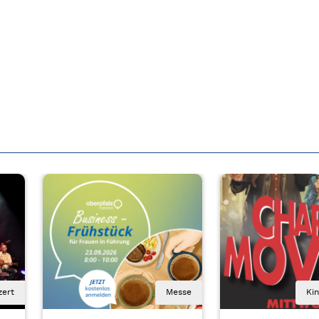
zert
Messe
Ki