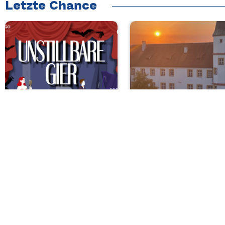
Letzte Chance
Konzert
Kla
OVIGO sings:
Open-Air-Konze
„Unstillbare Gier…
Klassik im Schlo
nach Musical!“
mit dem Bayerisc
Landesjugendorch
Sa, 08.08.2026 | 20 Uhr
Kemnath
Di, 11.08.2026 | 19 Uh
Sulzbach-Rosenberg