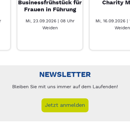
Businessfrühstück für
Charity M
Frauen in Führung
r
Mi, 23.09.2026 | 08 Uhr
Mi, 16.09.2026 |
Weiden
Weiden
ie berühren – 7/4
nks/rechts zwischen Slides navigieren.
NEWSLETTER
Bleiben Sie mit uns immer auf dem Laufenden!
Jetzt anmelden