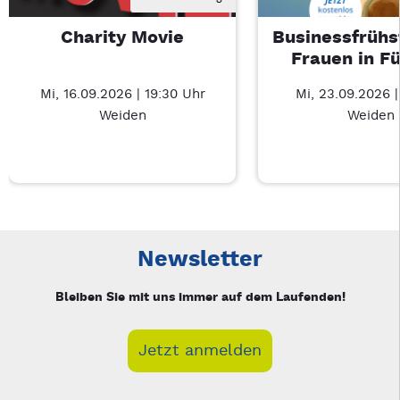
Charity Movie
Businessfrühs
Frauen in F
Mi, 16.09.2026 | 19:30 Uhr
Mi, 23.09.2026 
Weiden
Weiden
Neue Veranstaltung 1 von 3: Charity Movie – 3/3
Mit Tab zu den Steuerelementen wechseln. Mit Pfeiltasten li
Newsletter
Bleiben Sie mit uns immer auf dem Laufenden!
Jetzt anmelden