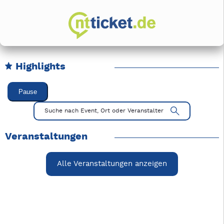
Highlights
Karussell Veranstaltungen überspringen
Pause
Mit Tab zu den Steuerelementen wechseln. Mit Pfeiltasten li
Suche nach Event, Ort oder Veranstalter
Veranstaltungen
Alle Veranstaltungen anzeigen