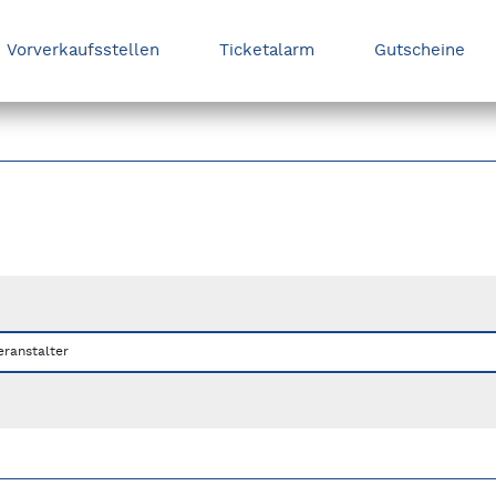
Vorverkaufsstellen
Ticketalarm
Gutscheine
nks/rechts zwischen Slides navigieren.
eranstalter