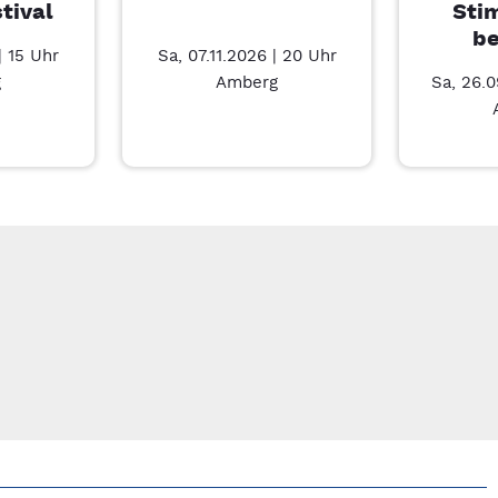
tival
Sti
b
| 15 Uhr
Sa, 07.11.2026 | 20 Uhr
g
Amberg
Sa, 26.0