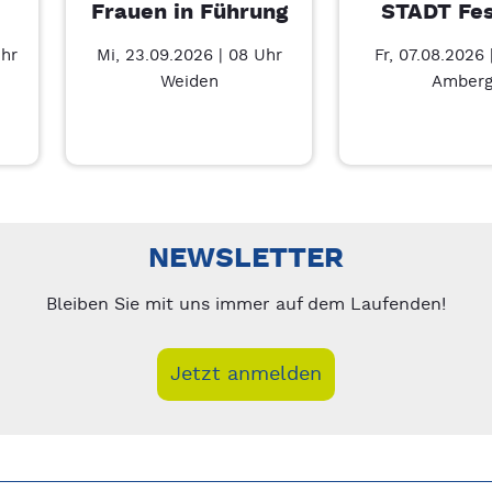
Frauen in Führung
STADT Fes
Uhr
Mi, 23.09.2026 | 08 Uhr
Fr, 07.08.2026 
Weiden
Amber
ie berühren – 7/5
nks/rechts zwischen Slides navigieren.
NEWSLETTER
Bleiben Sie mit uns immer auf dem Laufenden!
Jetzt anmelden