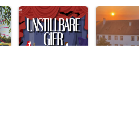
ival
Konzert
R
OVIGO sings:
Open-Air-K
„Unstillbare Gier…
Klassik im 
nach Musical!“
mit dem Bay
r
Landesjugend
Sa, 08.08.2026 | 20 Uhr
Kemnath
Di, 11.08.2026 
Sulzbach-Ros
nks/rechts zwischen Slides navigieren.