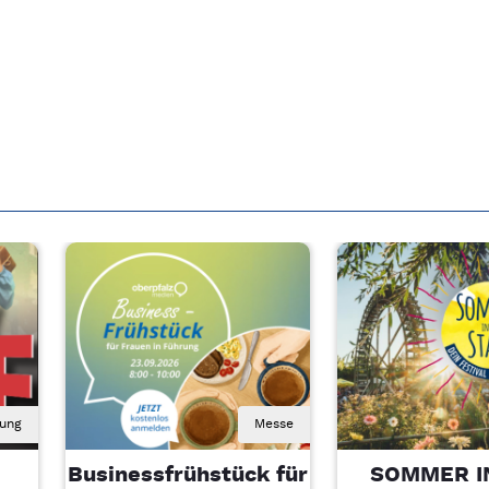
rung
Messe
Businessfrühstück für
SOMMER I