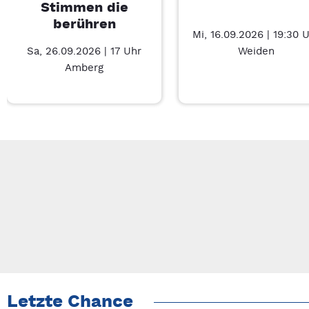
Stimmen die
berühren
Mi, 16.09.2026 | 19:30 
Sa, 26.09.2026 | 17 Uhr
Weiden
Amberg
Neue Veranstaltung 1 von 5: Hände die erzählen – Stimmen d
Mit Tab zu den Steuerelementen wechseln. Mit Pfeiltasten li
Letzte Chance