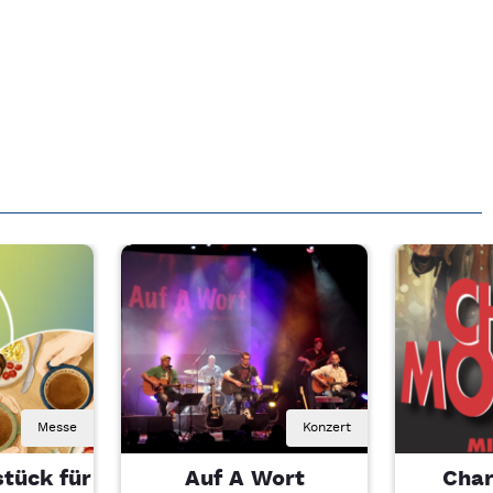
Messe
Konzert
tück für
Auf A Wort
Char