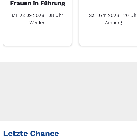
Frauen in Führung
Mi, 23.09.2026 | 08 Uhr
Sa, 07.11.2026 | 20 Uh
Weiden
Amberg
Neue Veranstaltung 1 von 3: Businessfrühstück für Frauen in 
Mit Tab zu den Steuerelementen wechseln. Mit Pfeiltasten li
Letzte Chance