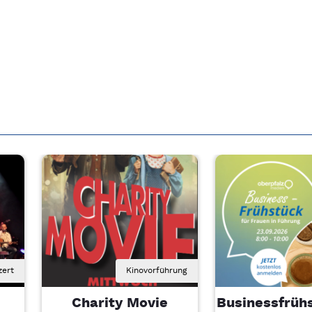
zert
Kinovorführung
Charity Movie
Businessfrühs