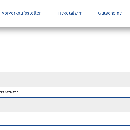
Vorverkaufsstellen
Ticketalarm
Gutscheine
nks/rechts zwischen Slides navigieren.
eranstalter