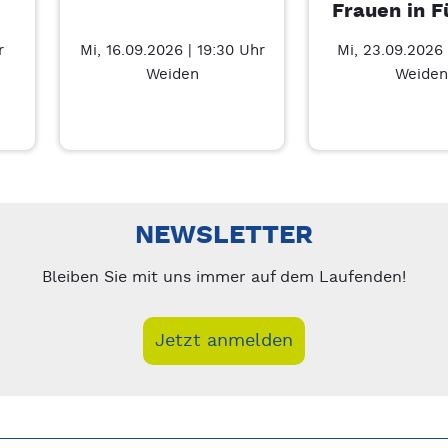
Frauen in F
r
Mi, 16.09.2026 | 19:30 Uhr
Mi, 23.09.2026 
Weiden
Weiden
Führung – 7/3
nks/rechts zwischen Slides navigieren.
NEWSLETTER
Bleiben Sie mit uns immer auf dem Laufenden!
Jetzt anmelden