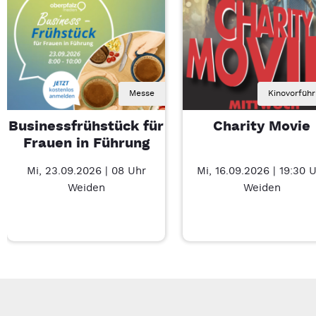
Messe
Kinovorfüh
Businessfrühstück für
Charity Movie
Frauen in Führung
Mi, 23.09.2026 | 08 Uhr
Mi, 16.09.2026 | 19:30 
Weiden
Weiden
Neue Veranstaltung 1 von 3: Businessfrühstück für Frauen in 
Mit Tab zu den Steuerelementen wechseln. Mit Pfeiltasten li