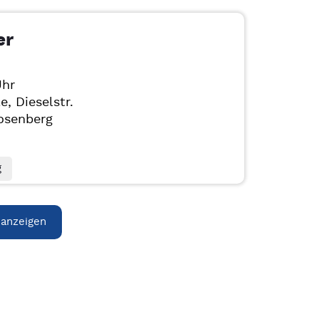
er
Uhr
, Dieselstr.
osenberg
g
 anzeigen