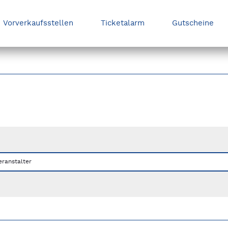
Vorverkaufsstellen
Ticketalarm
Gutscheine
nks/rechts zwischen Slides navigieren.
eranstalter