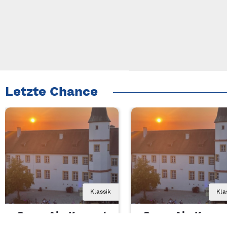
Letzte Chance
Klassik
Kla
Open-Air-Konzert
Open-Air-Konze