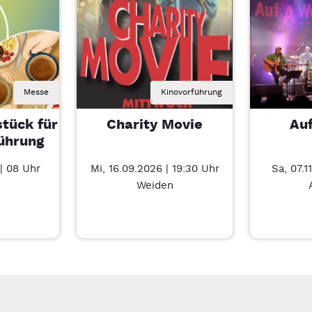
Messe
Kinovorführung
tück für
Charity Movie
Au
ührung
| 08 Uhr
Mi, 16.09.2026 | 19:30 Uhr
Sa, 07.1
Weiden