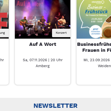
rung
Konzert
Auf A Wort
Businessfrühs
Frauen in F
Uhr
Sa, 07.11.2026 | 20 Uhr
Mi, 23.09.2026 
Amberg
Weiden
Führung – 7/3
nks/rechts zwischen Slides navigieren.
NEWSLETTER