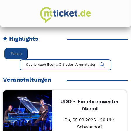
Highlights
Karussell Veranstaltungen überspringen
Pause
Mit Tab zu den Steuerelementen wechseln. Mit Pfeiltasten li
Suche nach Event, Ort oder Veranstalter
Veranstaltungen
UDO - Ein ehrenwerter
Abend
Sa, 05.09.2026 | 20 Uhr
Schwandorf