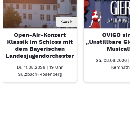
Klassik
Open-Air-Konzert
OVIGO sin
Klassik im Schloss mit
„Unstillbare G
dem Bayerischen
Musical
Landesjugendorchester
Sa, 08.08.2026 
Di, 11.08.2026 | 19 Uhr
Kemnath
Sulzbach-Rosenberg
Last Chance 1 von 4: Open-Air-Konzert Klassik im Schloss m
Mit Tab zu den Steuerelementen wechseln. Mit Pfeiltasten li