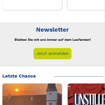
Neue Veranstaltung 1 von 6: Auf A Wort – 4/6
Mit Tab zu den Steuerelementen wechseln. Mit Pfeiltasten li
Newsletter
Bleiben Sie mit uns immer auf dem Laufenden!
Jetzt anmelden
Letzte Chance