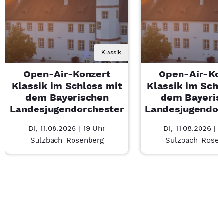
Klassik
Open-Air-Konzert
Open-Air-K
Klassik im Schloss mit
Klassik im Sch
dem Bayerischen
dem Bayeri
Landesjugendorchester
Landesjugendo
Di, 11.08.2026 | 19 Uhr
Di, 11.08.2026 |
Sulzbach-Rosenberg
Sulzbach-Ros
Last Chance 1 von 1: Open-Air-Konzert Klassik im Schloss m
Mit Tab zu den Steuerelementen wechseln. Mit Pfeiltasten li