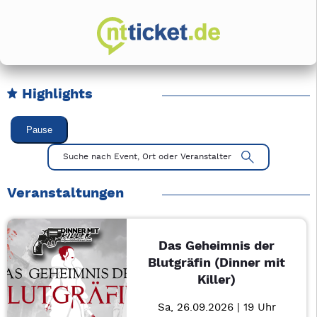
Highlights
Karussell Veranstaltungen überspringen
Pause
Mit Tab zu den Steuerelementen wechseln. Mit Pfeiltasten li
Suche nach Event, Ort oder Veranstalter
Veranstaltungen
Das Geheimnis der
Blutgräfin (Dinner mit
Killer)
Sa, 26.09.2026 | 19 Uhr