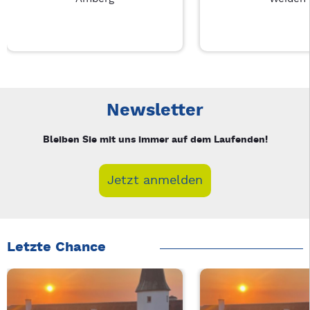
Neue Veranstaltung 1 von 3: Auf A Wort – 3/3
Mit Tab zu den Steuerelementen wechseln. Mit Pfeiltasten li
Newsletter
Bleiben Sie mit uns immer auf dem Laufenden!
Jetzt anmelden
Letzte Chance